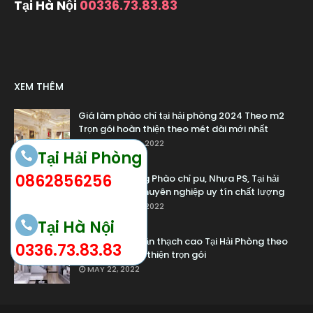
Tại Hà Nội
00336.73.83.83
XEM THÊM
Giá làm phào chỉ tại hải phòng 2024 Theo m2
Trọn gói hoàn thiện theo mét dài mới nhất
SEPTEMBER 12, 2022
Tại Hải Phòng
0862856256
Dịch vụ thi công Phào chỉ pu, Nhựa PS, Tại hải
phòng giá rẻ chuyên nghiệp uy tín chất lượng
SEPTEMBER 12, 2022
Tại Hà Nội
Giá thi công trần thạch cao Tại Hải Phòng theo
0336.73.83.83
m2 2024 hoàn thiện trọn gói
MAY 22, 2022