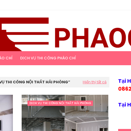
ÀO CHỈ
DỊCH VỤ THI CÔNG PHÀO CHỈ
Tại 
VỤ THI CÔNG NỘI THẤT HẢI PHÒNG
Hiển thị tất cả
086
DỊCH VỤ THI CÔNG NỘI THẤT HẢI PHÒNG
Tại 