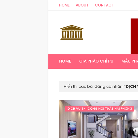
HOME
ABOUT
CONTACT
HOME
GIÁ PHÀO CHỈ PU
MẪU PH
Hiển thị các bài đăng có nhãn
DỊCH 
DỊCH VỤ THI CÔNG NỘI THẤT HẢI PHÒNG