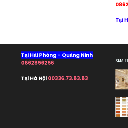
086
Tại 
Tại Hải Phòng - Quảng Ninh
XEM 
0862856256
Tại Hà Nội
00336.73.83.83